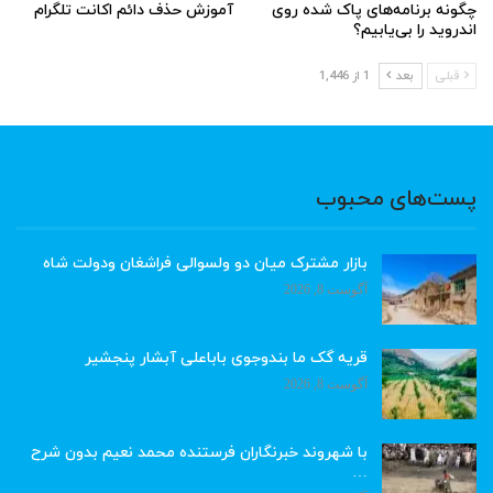
چگونه برنامه‌های پاک شده روی
آموزش حذف دائم اکانت تلگرام
اندروید را بی‌یابیم؟
قبلی
بعد
1 از 1,446
پست‌های محبوب
بازار مشترک میان دو ولسوالی فراشغان ودولت شاه
آگوست 8, 2026
قریه گک ما بندوجوی باباعلی آبشار پنجشیر
آگوست 8, 2026
با شهروند خبرنگاران فرستنده محمد نعیم بدون شرح
…