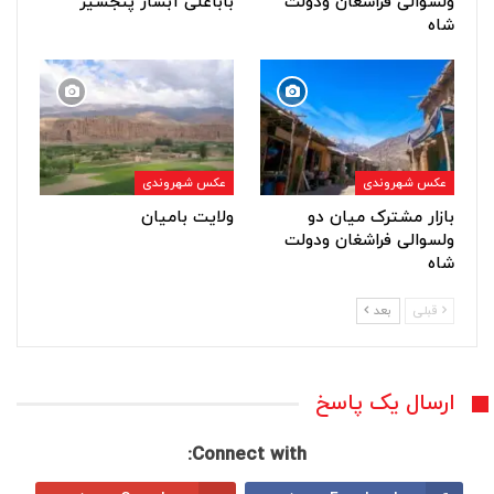
ولسوالی فراشغان ودولت
باباعلی آبشار پنجشیر
شاه
عکس شهروندی
عکس شهروندی
بازار مشترک میان دو
ولایت بامیان
ولسوالی فراشغان ودولت
شاه
قبلی
بعد
ارسال یک پاسخ
Connect with: