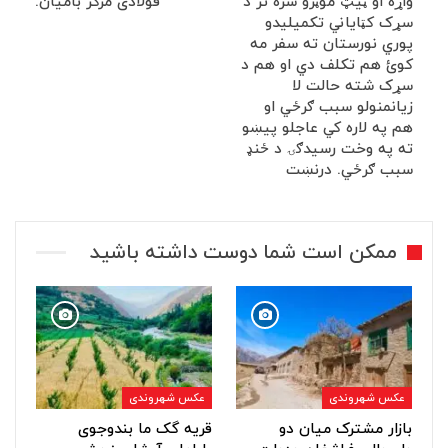
واړه او ټيټ موټرو سره تر د
فولادی مرکز بامیان.
سړک کټاياني تکميليدو
پوري نورستان ته سفر مه
کوئ هم تکلف دي او هم د
سړک شته حالت لا
زيانمنولو سبب ګرځي او
هم په لاره کي عاجلو پيښو
ته په وخت رسيدګۍ د ځنډ
سبب ګرځي. درنښت
ممکن است شما دوست داشته باشید
عکس شهروندی
عکس شهروندی
بازار مشترک میان دو
قریه گک ما بندوجوی