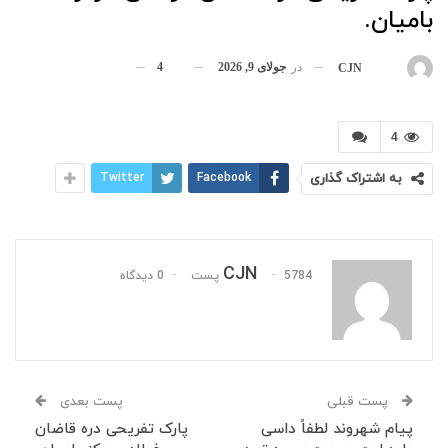
بامیان.
در
جولای 9, 2026
4
بوسیله
CJN
4
به اشتراک گذاری
Facebook
Twitter
CJN
5784 پست
0 دیدگاه
پست قبلی
پست بعدی
پیام شهروند لطفاً داسی
پارک تفریحی دره قاضان