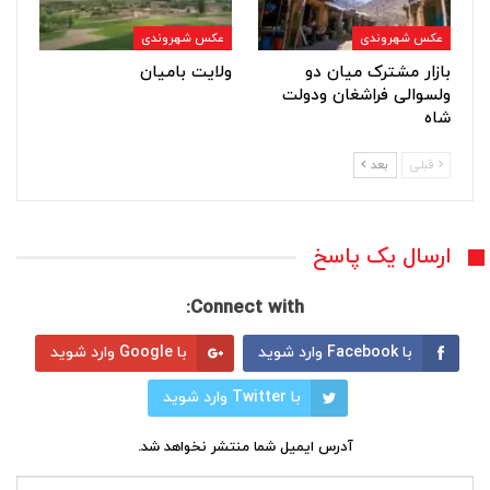
عکس شهروندی
عکس شهروندی
بازار مشترک میان دو
ولایت بامیان
ولسوالی فراشغان ودولت
شاه
قبلی
بعد
ارسال یک پاسخ
Connect with:
با Facebook وارد شوید
با Google وارد شوید
با Twitter وارد شوید
آدرس ایمیل شما منتشر نخواهد شد.