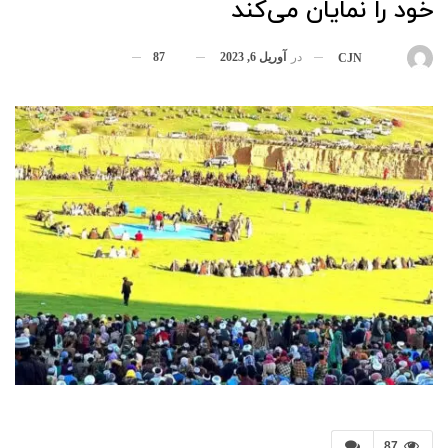
خود را نمایان می‌کند
در
آوریل 6, 2023
87
بوسیله
CJN
87