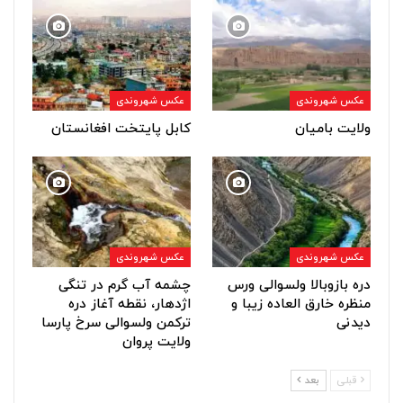
عکس شهروندی
عکس شهروندی
ولایت بامیان
کابل پایتخت افغانستان
عکس شهروندی
عکس شهروندی
دره بازوبالا ولسوالی ورس
چشمه آب گرم در تنگی
منظره خارق العاده زیبا و
اژدهار، نقطه آغاز دره
دیدنی
ترکمن ولسوالی سرخ پارسا
ولایت پروان
قبلی
بعد