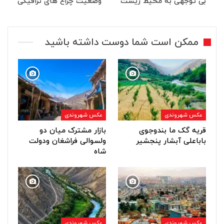
بی توجهی به محیط زیست
وضعیت چراغ های ترافیکی
ممکن است شما دوست داشته باشید
عکس شهروندی
عکس شهروندی
قریه گک ما بندوجوی
بازار مشترک میان دو
باباعلی آبشار پنجشیر
ولسوالی فراشغان ودولت
شاه
عکس شهروندی
عکس شهروندی