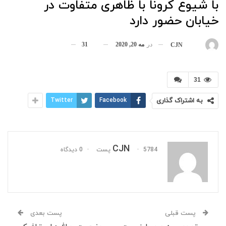
با شیوع کرونا با ظاهری متفاوت در
خیابان حضور دارد
در
مه 20, 2020
31
بوسیله
CJN
31
به اشتراک گذاری
Facebook
Twitter
CJN
5784 پست
0 دیدگاه
پست قبلی
پست بعدی