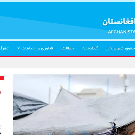
حقوق شهروندی
کتابخانه
مقالات
فناوری و ارتباطات
معرف
آ
م