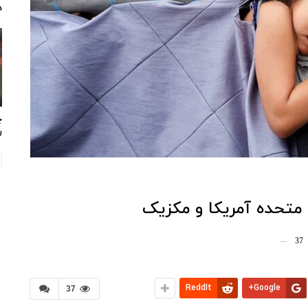
د
چ
ر
 متحده آمریکا و مکزیک
37
ReddIt
Google+
37