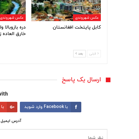
عکس شهروندی
عکس شهروندی
کابل پایتخت افغانستان
دره بازوبالا 
خارق العاده ز
قبلی
بعد
ارسال یک پاسخ
ith:
با Facebook وارد شوید
با Google وارد شوید
آدرس ایمیل 