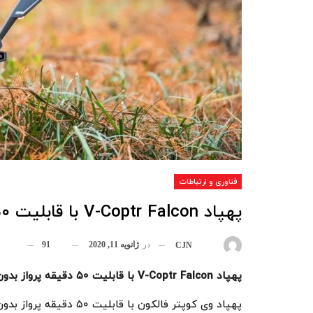
فناوری و ارتباطات
پهپاد V-Coptr Falcon با قابلیت ۵۰ دقیقه پرواز بدون توقف رونمایی شد
در
ژانویه 11, 2020
91
بوسیله
CJN
پهپاد
V-Coptr Falcon
با قابلیت
۵۰
دقیقه پرواز بدو