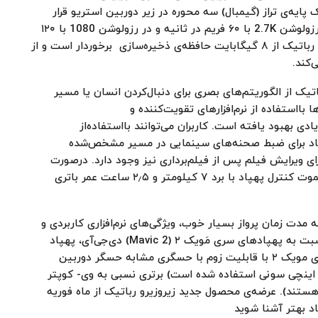
ی است که در یک پایه‌ی تراز (گیمبال) سه محوره در زیر دوربین استریو قرار
دارد، می‌تواند در رزولوشن 4K با ۳۰ فریم در ثانیه، در رزولوشن 2.7K با ۶۰ فریم در ثانیه و در رزولوشن 1080 با ۱۲۰
فریم در ثانیه فیلم‌برداری کند. پهپاد دو پره‌ی زیرو زیرو رباتیک از ۸ گیگابایت حافظه‌ی ذخیره‌سازی برخوردار است و از
تیک از الگوریتم‌های بصری برای دنبال‌کردن انسان یا مسیر
با‌استفاده از نرم‌افزارهای تقویت‌کننده و
کارگرفته‌شده در هاور ۲، به میزان زیادی بهبود یافته است. کاربران می‌توانند بااستفاده‌از
پهپاد برای ضبط صحنه‌های سینمایی در مسیر مشخص‌شده
ی ویرایش فیلم پس از فیلم‌برداری نیز وجود دارد. در‌صورت
تمایل برای کنترل پهپاد به‌صورت دستی می‌توانید از ریموت کنترل پهپاد با برد ۷ کیلومتر و ۲٫۵ ساعت عمر باتری
ه باتوجه به مدت زمان پرواز بسیار خوب، ویژگی‌های نرم‌افزاری کاربردی و
موتور شبکه‌ی عصبی، قیمت بدی نیست؛ البته قطعا نسبت به پهپادهای سری مَویک ۲ (Mavic 2) دی‌جی‌آی، پهپاد
مقرون‌به‌صرفه‌ای محسوب می‌شود؛ البته پهپادهای سری مویک ۲ با قابلیت زوم با حسگری مشابه حسگر دوربین
الکون (احتمالا در دوربین هر دو پهپاد از حسگر ۱/۲.۳ اینچی سونی استفاده شده است) برتری نسبی به وی- کوپتر
ل هستند). عرضه‌ی محصول جدید زیروزیرو رباتیک از ماه فوریه
اد بهتر آشنا شوید