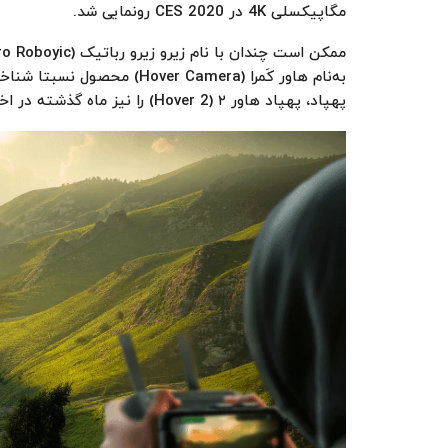
مگاپیکسلی 4K در CES 2020 رونمایی شد.
به‌نام هاور کَمرا (r Camera
پهپاد، پهپاد هاور ۲ (Hover 2) را نیز ماه گذشته در اختیار بررسی‌کنندگان محصولات آزمایشی قرار داد.