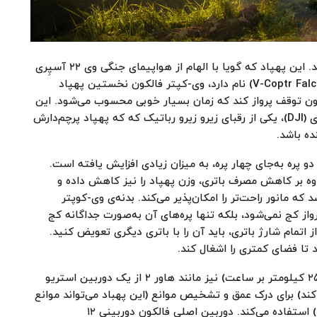
زیرو رباتیک در CES 2020 با پهپادی متفاوت حاضر شد. این پهپاد که گویا با الهام از هواپیمای جنگی وی ۲۲ آسپِری
(V22 Osprey) ساخته شده است، وی-کُپتر فالکون (V-Coptr Falcon) نام دارد، وی-کپتر فالکون نخستین پهپاد
دو پره است که می‌تواند ۵۰ دقیقه بدون توقف پرواز کند که زمان بسیار خوبی محسوب می‌شود. این
مدت‌زمان می‌تواند برای شرکت می‌تواند شرکت دی‌.جِی.آی (DJI)، یکی از رقبای زیرو زیرو رباتیک که که پهپاد پرچم‌دارش
دو پره به‌جای چهار پره، به میزان زیادی افزایش یافته است.
اوه بر کاهش مصرف باتری، وزن پهپاد را نیز کاهش داده و
 مانور راحت‌تر را امکان‌پذیر می‌کند. بدنه‌ی وی-کوپتر
از کج نمی‌شود، بلکه تنها پره‌های آن به‌صورت جداگانه کج
اتمام شارژ باتری، باید آن را با باتری دیگری تعویض کنید.
د تا فضای کمتری را اشغال کند.
وی -کوپتر فالکون با حداکثر سرعت ۷ متر بر ثانیه (۲۵٫۲ کیلومتر بر ساعت) نیز مانند هاور ۲ از یک دوربین استریو
کند) برای درک عمق و تشخیص موانع (این پهباد می‌تواند موانع
اطراف خود را به‌صورت آنی و بدون درنگ تشخیص دهد) استفاده می‌کند. دوربین اصلی فالکون دوربینی ۱۲