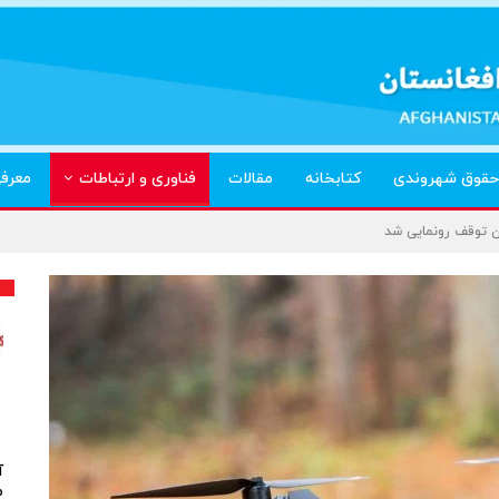
حقوق شهروندی
کتابخانه
مقالات
فناوری و ارتباطات
معرف
آ
م