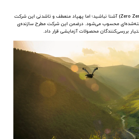
ممکن است چندان با نام زیرو زیرو رباتیک (Zero Zero Roboyic) آشنا نباشید؛ اما پهپاد منعطف و تاشدنی این شرکت
Hove) محصول نسبتا شناخته‌شده‌ای محسوب می‌شود. درضمن این شرکت مطرح سازنده‌‌ی