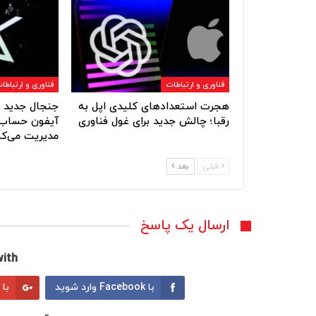
فناوری و ارتباطات
فناوری و ارتباطا
هجرت استعدادهای کلیدی اپل به
جنجال جدید ا
رقبا؛ چالش جدید برای غول فناوری
آیفون حساب‌
مدیریت می‌کن
قبلی
بعد
ارسال یک پاسخ
ith:
با Facebook وارد شوید
با Google وارد شوید