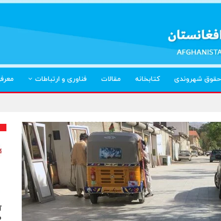
حقوق شهروندی
کتابخانه
مقالات
فناوری و ارتباطات
معرف
آ
م