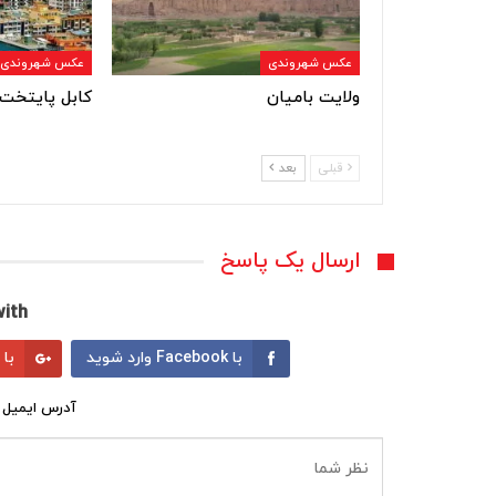
عکس شهروندی
عکس شهروندی
ولایت بامیان
کابل پایتخت 
قبلی
بعد
ارسال یک پاسخ
ith:
با Facebook وارد شوید
با Google وارد شوید
آدرس ایمیل 