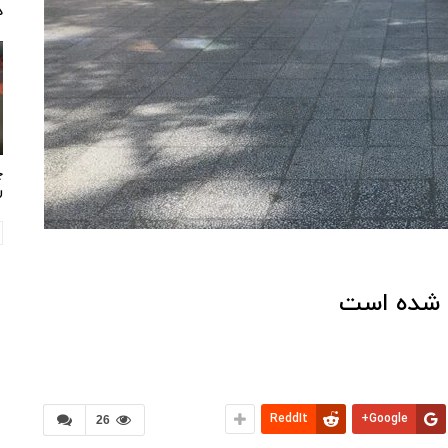
د
چ
ر
ل شده است
ReddIt
Google+
26