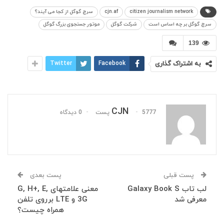
citizen journalism network
cjn.af
سرچ گوگل از کجا می آیند؟
سرچ گوگل بر چه اساس است
شرکت گوگل
موتور جستجوی بزرگ گوگل
139
به اشتراک گذاری
Facebook
Twitter
CJN
5777 پست
0 دیدگاه
پست قبلی
پست بعدی
لب تاب Galaxy Book S
معنی علامتهای G, H+, E,
معرفی شد
3G و LTE برروی تلفن
همراه چیست؟