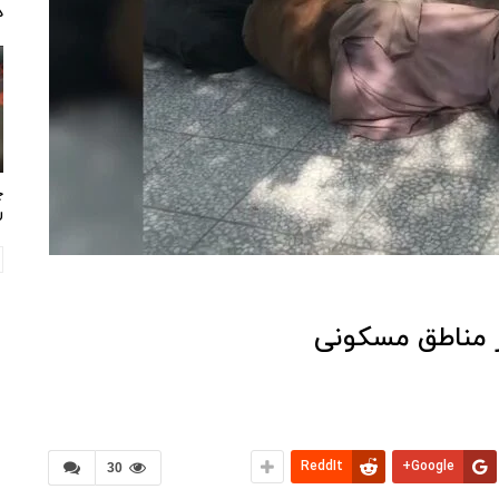
د
چ
ر
 مناطق مسکونی
ReddIt
Google+
30