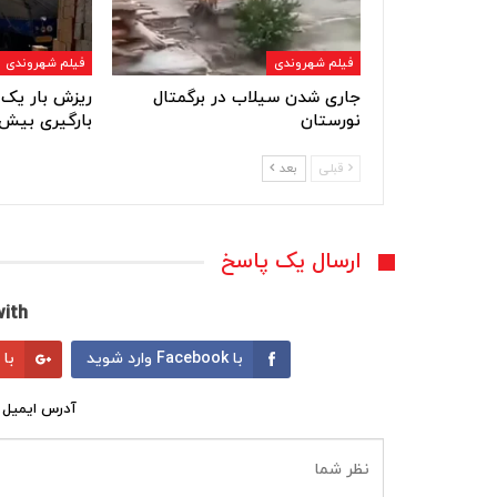
فیلم شهروندی
فیلم شهروندی
جاری شدن سیلاب در برگمتال
ریزش بار یک 
نورستان
بارگیری بیش 
قبلی
بعد
ارسال یک پاسخ
ith:
با Facebook وارد شوید
با Google وارد شوید
آدرس ایمیل 