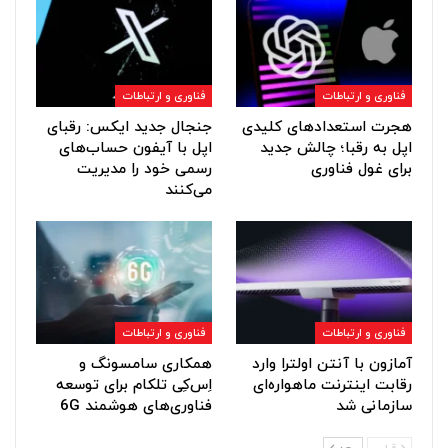
فناوری و ارتباطات
فناوری و ارتباطات
هجرت استعدادهای کلیدی
جنجال جدید ایکس: رقبای
اپل به رقبا؛ چالش جدید
اپل با آیفون حساب‌های
برای غول فناوری
رسمی خود را مدیریت
می‌کنند
فناوری و ارتباطات
فناوری و ارتباطات
آمازون با آنتن اولترا وارد
همکاری سامسونگ و
رقابت اینترنت ماهواره‌ای
اِس‌کِی تلکام برای توسعه
سازمانی شد
فناوری‌های هوشمند 6G