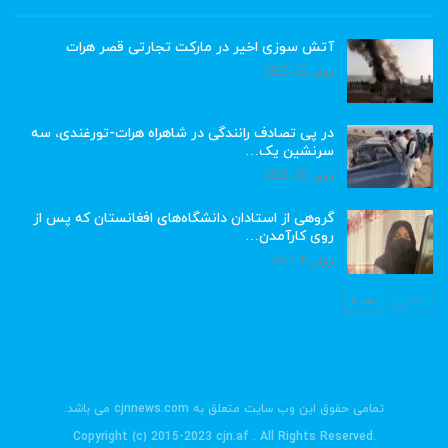
آتش سوزی اخیر در مارکت تجارتی قصر هرات
ژوئن 22, 2023
در پی تصادف رانندگی در شاهراه هرات-تورغندی، سه
سرنشین یک…
ژوئن 15, 2023
گروهی از استادان دانشگاه‌های افغانستان که پس از
روی کارآمدن…
ژوئن 6, 2023
قبلی
بعد
تمامی حقوق این وب سایت متعلق به cjnnews.com می باشد.
.Copyright (c) 2015-2023 cjn.af . All Rights Reserved