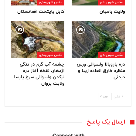
عکس شهروندی
عکس شهروندی
ولایت بامیان
کابل پایتخت افغانستان
عکس شهروندی
عکس شهروندی
دره بازوبالا ولسوالی ورس
چشمه آب گرم در تنگی
منظره خارق العاده زیبا و
اژدهار، نقطه آغاز دره
دیدنی
ترکمن ولسوالی سرخ پارسا
ولایت پروان
قبلی
بعد
ارسال یک پاسخ