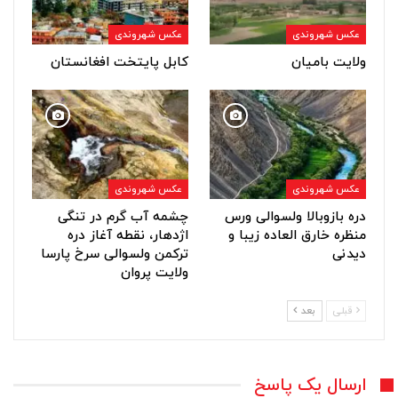
عکس شهروندی
عکس شهروندی
ولایت بامیان
کابل پایتخت افغانستان
عکس شهروندی
عکس شهروندی
دره بازوبالا ولسوالی ورس
چشمه آب گرم در تنگی
منظره خارق العاده زیبا و
اژدهار، نقطه آغاز دره
دیدنی
ترکمن ولسوالی سرخ پارسا
ولایت پروان
قبلی
بعد
ارسال یک پاسخ