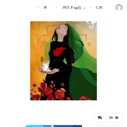
در
ژانویه 8, 2023
38
بوسیله
CJN
38