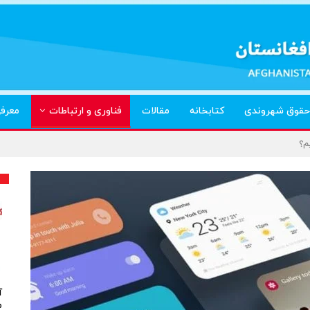
حقوق شهروندی
کتابخانه
مقالات
فناوری و ارتباطات
معرف
م؟
آ
م