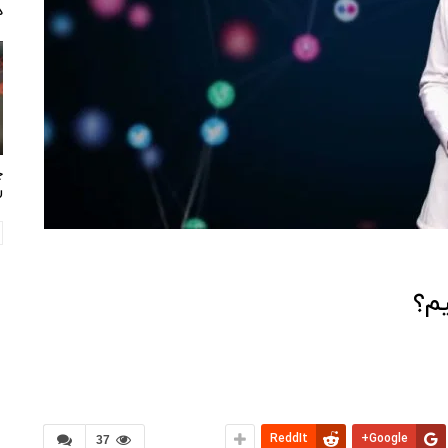
د
چ
ر
م؟
ReddIt
Google+
37