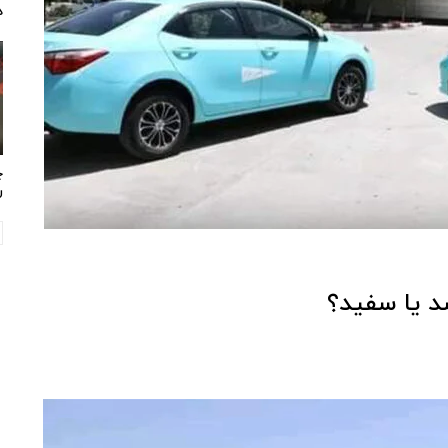
د
چ
ر
 یا سفید؟