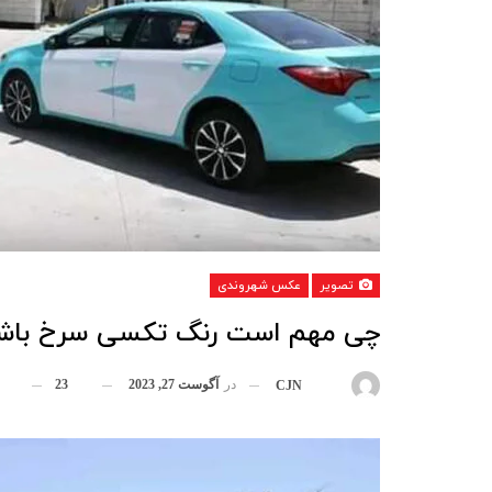
تصویر
عکس شهروندی
چی مهم است رنگ تکسی سرخ باشد
در
آگوست 27, 2023
23
بوسیله
CJN