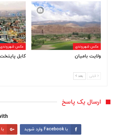
عکس شهروندی
عکس شهروندی
ولایت بامیان
کابل پایتخت 
قبلی
بعد
ارسال یک پاسخ
ith:
با Facebook وارد شوید
با Google وارد شوید