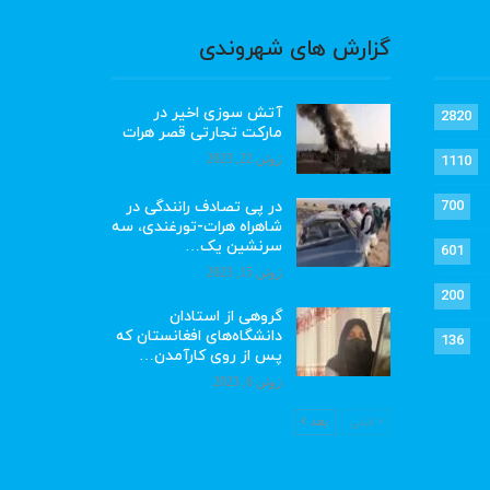
گزارش های شهروندی
آتش سوزی اخیر در
2820
مارکت تجارتی قصر هرات
ژوئن 22, 2023
1110
در پی تصادف رانندگی در
700
شاهراه هرات-تورغندی، سه
سرنشین یک…
601
ژوئن 15, 2023
200
گروهی از استادان
دانشگاه‌های افغانستان که
136
پس از روی کارآمدن…
ژوئن 6, 2023
قبلی
بعد