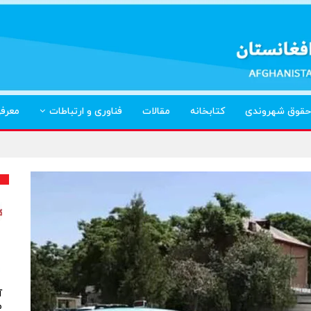
حقوق شهروندی
کتابخانه
مقالات
فناوری و ارتباطات
معرف
آ
م