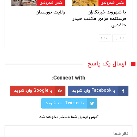
عکس شهروندی
عکس شهروندی
با شهروند خبرنگاران
ولایت نورستان
فرستنده مرادی مکتب حیدر
جاغوری
قبلی
بعد
ارسال یک پاسخ
Connect with:
با Facebook وارد شوید
با Google وارد شوید
با Twitter وارد شوید
آدرس ایمیل شما منتشر نخواهد شد.