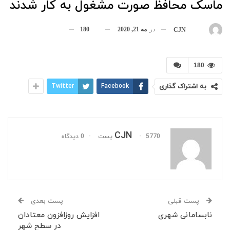
ماسک محافظ صورت مشغول به کار شدند
در
مه 21, 2020
180
بوسیله
CJN
180
به اشتراک گذاری
Facebook
Twitter
CJN
5770 پست
0 دیدگاه
پست قبلی
پست بعدی
نابسامانی شهری
افزایش روزافزون معتادان
در سطح شهر