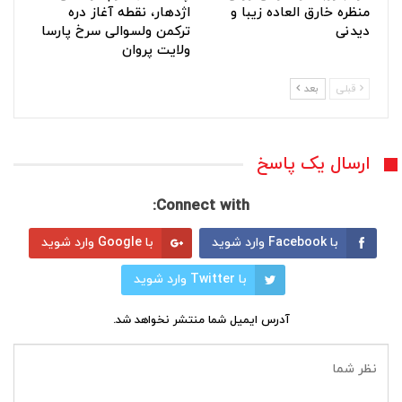
منظره خارق العاده زیبا و
اژدهار، نقطه آغاز دره
دیدنی
ترکمن ولسوالی سرخ پارسا
ولایت پروان
قبلی
بعد
ارسال یک پاسخ
Connect with:
با Facebook وارد شوید
با Google وارد شوید
با Twitter وارد شوید
آدرس ایمیل شما منتشر نخواهد شد.