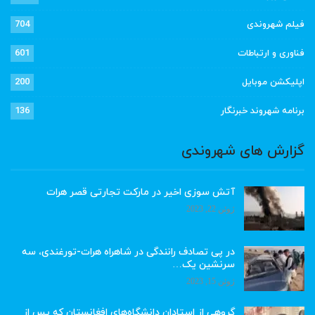
فیلم شهروندی
704
فناوری و ارتباطات
601
اپلیکشن موبایل
200
برنامه شهروند خبرنگار
136
گزارش های شهروندی
آتش سوزی اخیر در مارکت تجارتی قصر هرات
ژوئن 22, 2023
در پی تصادف رانندگی در شاهراه هرات-تورغندی، سه
سرنشین یک…
ژوئن 15, 2023
گروهی از استادان دانشگاه‌های افغانستان که پس از