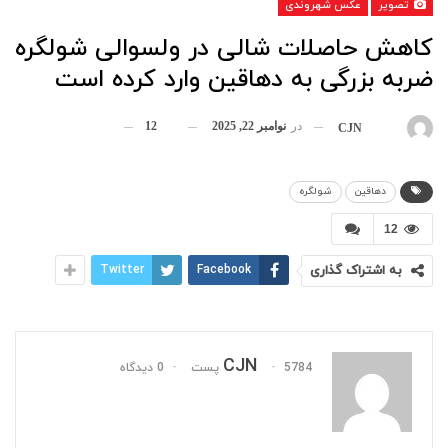
تصویر
عکس شهروندی
کاهش حاصلات شالی در ولسوالی شولگره
ضربه بزرگی به دهاقین وارد کرده است
در
نوامبر 22, 2025
12
بوسیله
CJN
دهاقین
شولگره
12
به اشتراک گذاری
Facebook
Twitter
CJN
5784 پست
0 دیدگاه