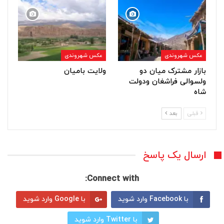
عکس شهروندی
عکس شهروندی
بازار مشترک میان دو
ولایت بامیان
ولسوالی فراشغان ودولت
شاه
قبلی
بعد
ارسال یک پاسخ
Connect with:
با Facebook وارد شوید
با Google وارد شوید
با Twitter وارد شوید