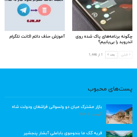
چگونه برنامه‌های پاک شده روی
آموزش حذف دائم اکانت تلگرام
اندروید را بی‌یابیم؟
قبلی
بعد
1 از 1,446
پست‌های محبوب
بازار مشترک میان دو ولسوالی فراشغان ودولت شاه
آگوست 8, 2026
قریه گک ما بندوجوی باباعلی آبشار پنجشیر