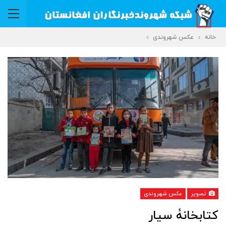
خانه
عکس شهروندی
تصویر
عکس شهروندی
‏کتابخانۀ سیار