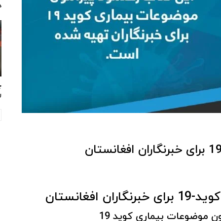
د
چ
ر
افغانستان
ن موضوعات بیماری کوید 19