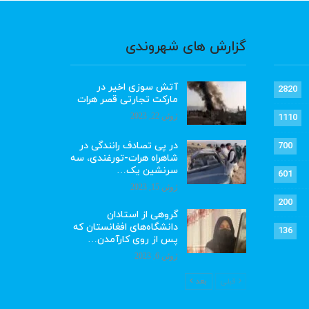
گزارش های شهروندی
آتش سوزی اخیر در
2820
مارکت تجارتی قصر هرات
ژوئن 22, 2023
1110
در پی تصادف رانندگی در
700
شاهراه هرات-تورغندی، سه
سرنشین یک…
601
ژوئن 15, 2023
200
گروهی از استادان
دانشگاه‌های افغانستان که
136
پس از روی کارآمدن…
ژوئن 6, 2023
قبلی
بعد