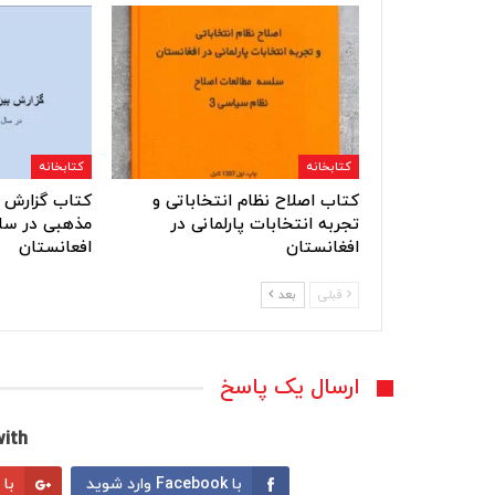
کتابخانه
کتابخانه
کتاب اصلاح نظام انتخاباتی و
کتاب گزارش ب
تجربه انتخابات پارلمانی در
افغانستان
افعانستان
قبلی
بعد
ارسال یک پاسخ
ith:
با Facebook وارد شوید
با Google وارد شوید