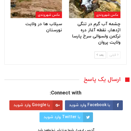
عکس شهروندی
عکس شهروندی
چشمه آب گرم در تنگی
سیلاب ها در ولایت
اژدهار، نقطه آغاز دره
نورستان
ترکمن ولسوالی سرخ پارسا
ولایت پروان
قبلی
بعد
ارسال یک پاسخ
Connect with:
با Facebook وارد شوید
با Google وارد شوید
با Twitter وارد شوید
آدرس ایمیل شما منتشر نخواهد شد.