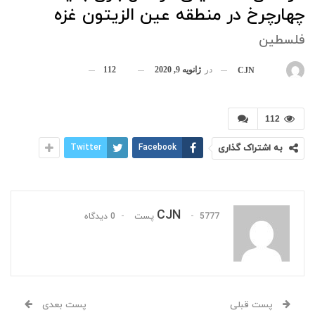
چهارچرخ در منطقه عین الزیتون غزه
فلسطین
در
ژانویه 9, 2020
112
بوسیله
CJN
112
به اشتراک گذاری
Facebook
Twitter
CJN
5777 پست
0 دیدگاه
پست قبلی
پست بعدی