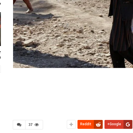
د
چ
ر
ReddIt
Google+
37