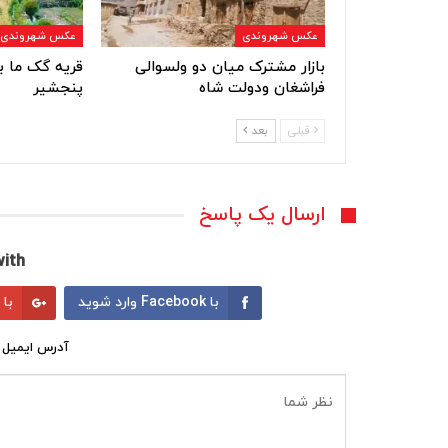
عکس شهروندی
عکس شهروندی
بازار مشترک میان دو ولسوالی
قریه گک ما ب
فراشغان ودولت شاه
پنجشیر
قبلی
بعد
ارسال یک پاسخ
ith:
با Facebook وارد شوید
با Google وارد شوید
آدرس ایمیل 