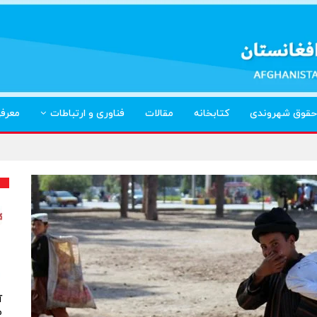
حقوق شهروندی
کتابخانه
مقالات
فناوری و ارتباطات
معرف
آ
م