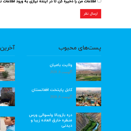
اطلاعات من را ذخیره کن تا در آینده نیازی به ورود اطلاعات 
پست‌های محبوب
آخرین 
ولایت بامیان
آگوست 6, 2026
کابل پایتخت افغانستان
آگوست 6, 2026
دره بازوبالا ولسوالی ورس
منظره خارق العاده زیبا و
دیدنی