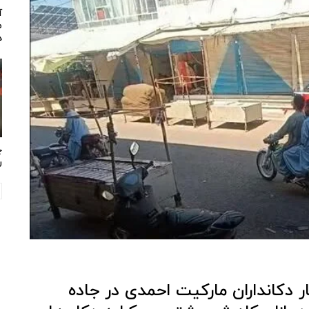
آ
م
د
چ
ر
ر دکانداران مارکیت احمدی در جاده