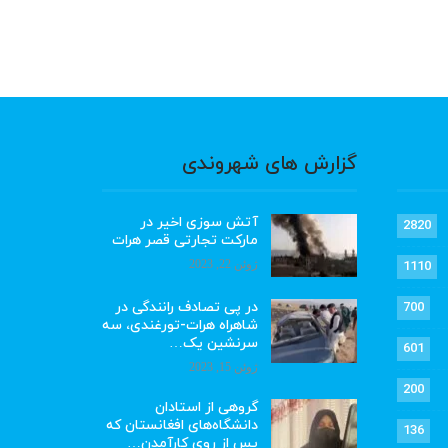
گزارش های شهروندی
آتش سوزی اخیر در
2820
مارکت تجارتی قصر هرات
ژوئن 22, 2023
1110
در پی تصادف رانندگی در
700
شاهراه هرات-تورغندی، سه
سرنشین یک…
601
ژوئن 15, 2023
200
گروهی از استادان
دانشگاه‌های افغانستان که
136
پس از روی کارآمدن…