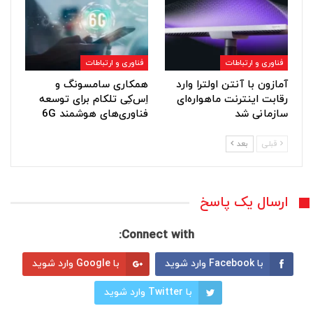
فناوری و ارتباطات
فناوری و ارتباطات
آمازون با آنتن اولترا وارد
همکاری سامسونگ و
رقابت اینترنت ماهواره‌ای
اِس‌کِی تلکام برای توسعه
سازمانی شد
فناوری‌های هوشمند 6G
قبلی
بعد
ارسال یک پاسخ
Connect with:
با Facebook وارد شوید
با Google وارد شوید
با Twitter وارد شوید