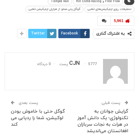
Free Flow و Hill Climb Racing
Temple Run
تحقیقات روی اپلیکیشن‌های تقلبی
گوگل پلی مملو از هزاران اپلیکیشن تقلبی
5,961
به اشتراک گذاری
Facebook
Twitter
CJN
5777 پست
0 دیدگاه
پست قبلی
پست بعدی
گرایش جوانان به
گوگل حتی با خاموش بودن
تکنولوژی؛ یک دانش آموز
لوکیشن، شما را ردیابی می
در هرات به نجات سربازان
کند
افغانستان می‌اندیشد