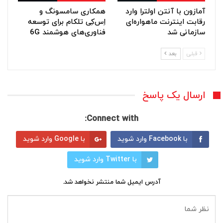
آمازون با آنتن اولترا وارد
همکاری سامسونگ و
رقابت اینترنت ماهواره‌ای
اِس‌کِی تلکام برای توسعه
سازمانی شد
فناوری‌های هوشمند 6G
قبلی
بعد
ارسال یک پاسخ
Connect with:
با Facebook وارد شوید
با Google وارد شوید
با Twitter وارد شوید
آدرس ایمیل شما منتشر نخواهد شد.