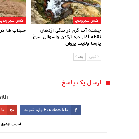
عکس شهروندی
عکس شهروندی
چشمه آب گرم در تنگی اژدهار،
سیلاب ها در 
نقطه آغاز دره ترکمن ولسوالی سرخ
پارسا ولایت پروان
قبلی
بعد
ارسال یک پاسخ
ith:
با Facebook وارد شوید
با Google وارد شوید
آدرس ایمیل 