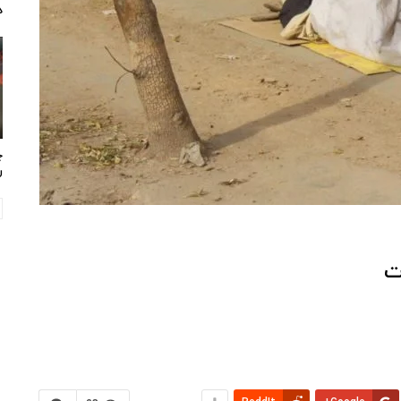
د
چ
ر
ت