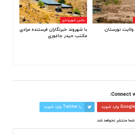
عکس شهروندی
ولایت نورستان
با شهروند خبرنگاران فرستنده مرادی
مکتب حیدر جاغوری
Connect w
با Twitter وارد شوید
شما منتشر نخواهد شد.