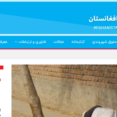
حقوق شهروندی
کتابخانه
مقالات
فناوری و ارتباطات
معرف
آ
م