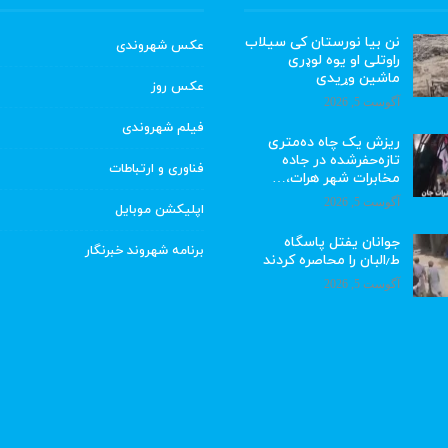
نن بیا نورستان کی سیلاب
عکس شهروندی
راوتلی او یوه لوډری
ماشین وړیدی
عکس روز
آگوست 5, 2026
فیلم شهروندی
ریزش یک چاه ده‌متری
تازه‌حفرشده در جاده
فناوری و ارتباطات
مخابرات شهر هرات،…
آگوست 5, 2026
اپلیکشن موبایل
جوانان یفتل پاسگاه
برنامه شهروند خبرنگار
ط٫البان را محاصره کردند
آگوست 5, 2026