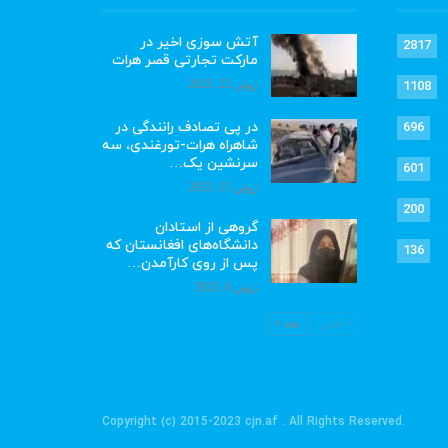
آتش سوزی اخیر در
2817
مارکت تجارتی قصر هرات
ژوئن 22, 2023
1108
در پی تصادف رانندگی در
696
شاهراه هرات-تورغندی، سه
سرنشین یک…
601
ژوئن 15, 2023
200
گروهی از استادان
دانشگاه‌های افغانستان که
136
پس از روی کارآمدن…
ژوئن 6, 2023
قبلی
بعد
.Copyright (c) 2015-2023 cjn.af . All Rights Reserved