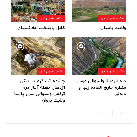
عکس شهروندی
عکس شهروندی
ولایت بامیان
کابل پایتخت افغانستان
عکس شهروندی
عکس شهروندی
دره بازوبالا ولسوالی ورس
چشمه آب گرم در تنگی
منظره خارق العاده زیبا و
اژدهار، نقطه آغاز دره
دیدنی
ترکمن ولسوالی سرخ پارسا
ولایت پروان
قبلی
بعد