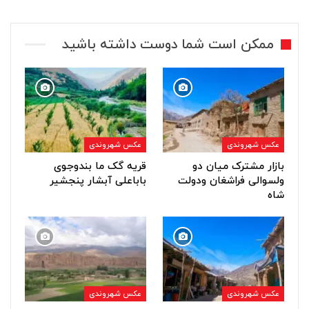
ممکن است شما دوست داشته باشید
عکس شهروندی
عکس شهروندی
بازار مشترک میان دو
قریه گک ما بندوجوی
ولسوالی فراشغان ودولت
باباعلی آبشار پنجشیر
شاه
عکس شهروندی
عکس شهروندی