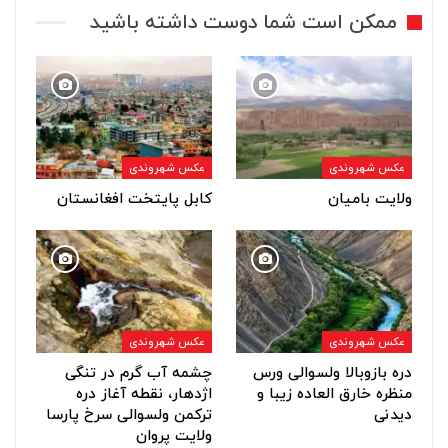
ممکن است شما دوست داشته باشید
عکس شهروندی
عکس شهروندی
ولایت بامیان
کابل پایتخت افغانستان
عکس شهروندی
عکس شهروندی
دره بازوبالا ولسوالی ورس
چشمه آب گرم در تنگی
منظره خارق العاده زیبا و
اژدهار، نقطه آغاز دره
دیدنی
ترکمن ولسوالی سرخ پارسا
ولایت پروان