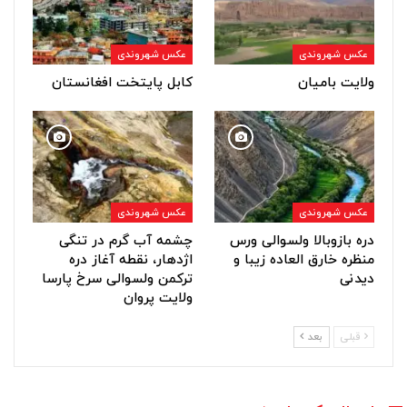
عکس شهروندی
عکس شهروندی
ولایت بامیان
کابل پایتخت افغانستان
عکس شهروندی
عکس شهروندی
دره بازوبالا ولسوالی ورس
چشمه آب گرم در تنگی
منظره خارق العاده زیبا و
اژدهار، نقطه آغاز دره
دیدنی
ترکمن ولسوالی سرخ پارسا
ولایت پروان
قبلی
بعد