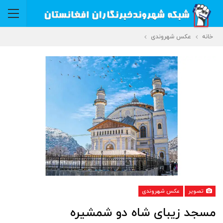
خانه
عکس شهروندی
تصویر
عکس شهروندی
‏⁧‫مسجد‬⁩ زیبای شاه دو شمشیره