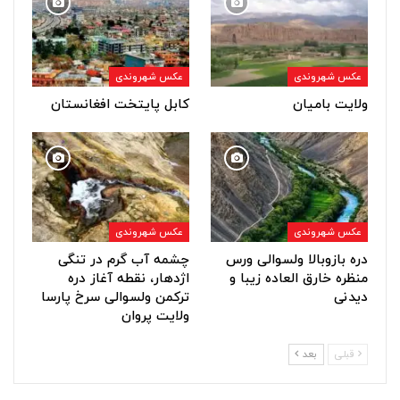
عکس شهروندی
عکس شهروندی
ولایت بامیان
کابل پایتخت افغانستان
عکس شهروندی
عکس شهروندی
دره بازوبالا ولسوالی ورس
چشمه آب گرم در تنگی
منظره خارق العاده زیبا و
اژدهار، نقطه آغاز دره
دیدنی
ترکمن ولسوالی سرخ پارسا
ولایت پروان
قبلی
بعد