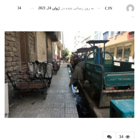
به روز رسانی شده در
ژوئن 24, 2021
34
بوسیله
CJN
34