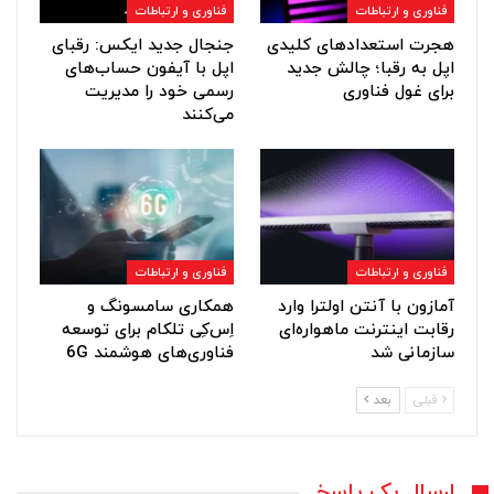
فناوری و ارتباطات
فناوری و ارتباطات
هجرت استعدادهای کلیدی
جنجال جدید ایکس: رقبای
اپل به رقبا؛ چالش جدید
اپل با آیفون حساب‌های
برای غول فناوری
رسمی خود را مدیریت
می‌کنند
فناوری و ارتباطات
فناوری و ارتباطات
آمازون با آنتن اولترا وارد
همکاری سامسونگ و
رقابت اینترنت ماهواره‌ای
اِس‌کِی تلکام برای توسعه
سازمانی شد
فناوری‌های هوشمند 6G
قبلی
بعد
ارسال یک پاسخ