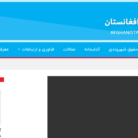
حقوق شهروندی
کتابخانه
مقالات
فناوری و ارتباطات
معرف
آ
م