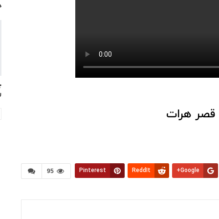
د
چ
ر
 قصر هرات
Pinterest
ReddIt
Google+
95