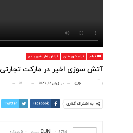
فیلم
فیلم شهروندی
گزارش های شهروندی
آتش سوزی اخیر در مارکت تجارتی
در
ژوئن 22, 2023
95
بوسیله
CJN
به اشتراک گذاری
Facebook
Twitter
پست الکترونیک
CJN
5784 پست
0 دیدگاه