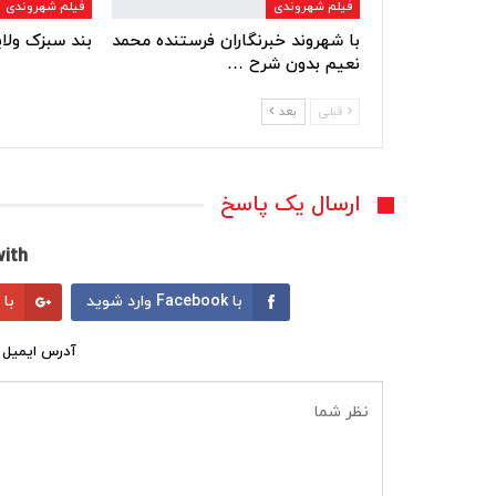
فیلم شهروندی
فیلم شهروندی
با شهروند خبرنگاران فرستنده محمد
بند سبزک ول
نعیم بدون شرح …
قبلی
بعد
ارسال یک پاسخ
ith:
با Facebook وارد شوید
با Google وارد شوید
آدرس ایمیل 