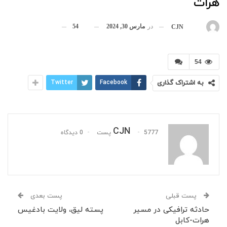
هرات
در
مارس 30, 2024
54
بوسیله
CJN
54
به اشتراک گذاری
Facebook
Twitter
CJN
5777 پست
0 دیدگاه
پست قبلی
پست بعدی
حادثه ترافیکی در مسیر
پسته لیق، ولایت بادغیس
هرات-کابل