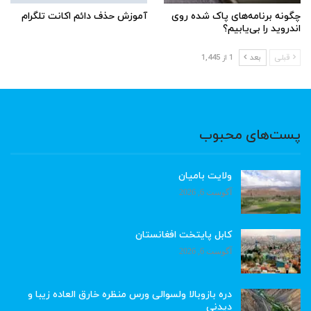
چگونه برنامه‌های پاک شده روی
آموزش حذف دائم اکانت تلگرام
اندروید را بی‌یابیم؟
قبلی
بعد
1 از 1,445
پست‌های محبوب
ولایت بامیان
آگوست 6, 2026
کابل پایتخت افغانستان
آگوست 6, 2026
دره بازوبالا ولسوالی ورس منظره خارق العاده زیبا و
دیدنی