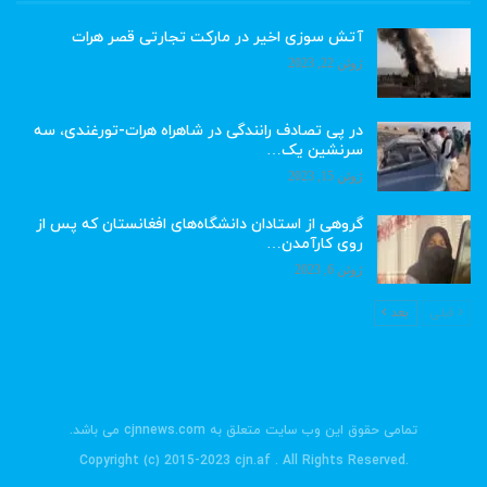
آتش سوزی اخیر در مارکت تجارتی قصر هرات
ژوئن 22, 2023
در پی تصادف رانندگی در شاهراه هرات-تورغندی، سه
سرنشین یک…
ژوئن 15, 2023
گروهی از استادان دانشگاه‌های افغانستان که پس از
روی کارآمدن…
ژوئن 6, 2023
قبلی
بعد
تمامی حقوق این وب سایت متعلق به cjnnews.com می باشد.
.Copyright (c) 2015-2023 cjn.af . All Rights Reserved