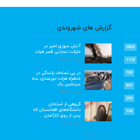
گزارش های شهروندی
آتش سوزی اخیر در
2820
مارکت تجارتی قصر هرات
ژوئن 22, 2023
1110
در پی تصادف رانندگی در
700
شاهراه هرات-تورغندی، سه
سرنشین یک…
601
ژوئن 15, 2023
200
گروهی از استادان
دانشگاه‌های افغانستان که
136
پس از روی کارآمدن…
ژوئن 6, 2023
قبلی
بعد