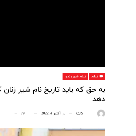
فیلم
فیلم شهروندی
به حق که باید تاریخ نام شیر زنان
دهد
در
اکتبر 4, 2022
79
بوسیله
CJN