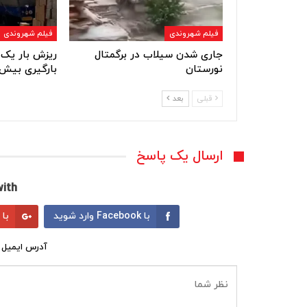
فیلم شهروندی
فیلم شهروندی
جاری شدن سیلاب در برگمتال
ریزش بار یک 
نورستان
بارگیری بیش 
قبلی
بعد
ارسال یک پاسخ
ith:
با Facebook وارد شوید
با Google وارد شوید
آدرس ایمیل 