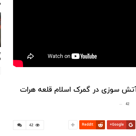
د
چ
ر
 آتش سوزی در گمرک اسلام قلعه هرات
42
ReddIt
Google+
42