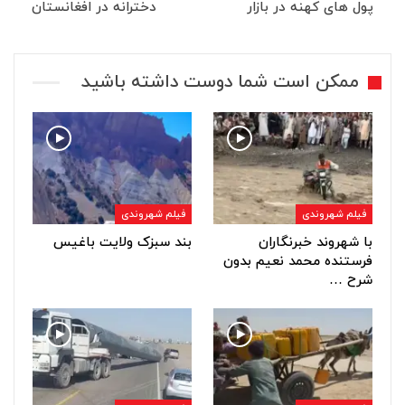
پول های کهنه در بازار
دخترانه در افغانستان
ممکن است شما دوست داشته باشید
فیلم شهروندی
فیلم شهروندی
با شهروند خبرنگاران
بند سبزک ولایت باغیس
فرستنده محمد نعیم بدون
شرح …