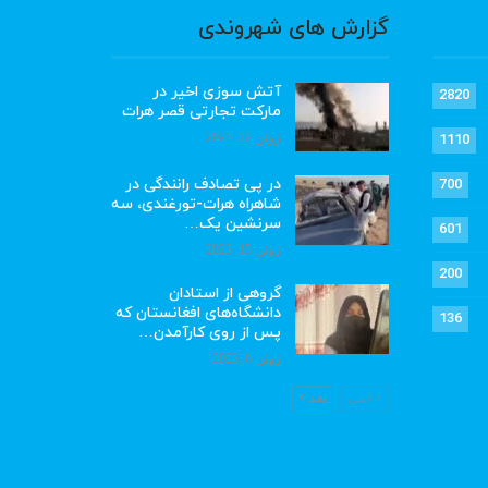
گزارش های شهروندی
آتش سوزی اخیر در
2820
مارکت تجارتی قصر هرات
ژوئن 22, 2023
1110
در پی تصادف رانندگی در
700
شاهراه هرات-تورغندی، سه
سرنشین یک…
601
ژوئن 15, 2023
200
گروهی از استادان
دانشگاه‌های افغانستان که
136
پس از روی کارآمدن…
ژوئن 6, 2023
قبلی
بعد