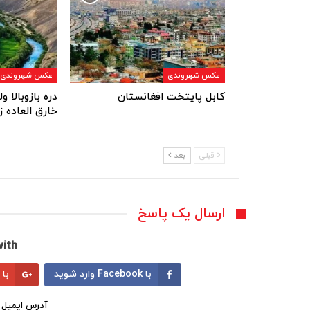
عکس شهروندی
عکس شهروندی
کابل پایتخت افغانستان
دره بازوبالا 
خارق العاده ز
قبلی
بعد
ارسال یک پاسخ
ith:
با Facebook وارد شوید
با Google وارد شوید
آدرس ایمیل 