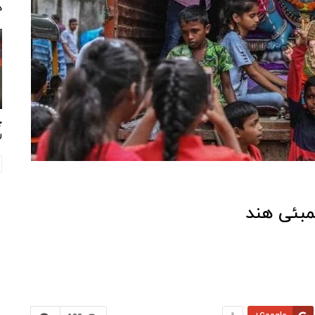
د
چ
ر
مبئی هند