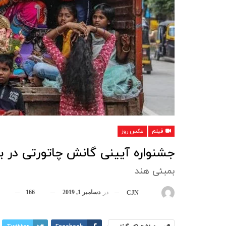
فیلم
عکس روز
جشنواره آیینی گانش چاتورتی در ب
بمبئی هند
در
دسامبر 1, 2019
166
بوسیله
CJN