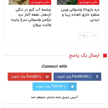
عکس شهروندی
عکس شهروندی
دره بازوبالا ولسوالی ورس
چشمه آب گرم در تنگی
منظره خارق العاده زیبا و
اژدهار، نقطه آغاز دره
دیدنی
ترکمن ولسوالی سرخ پارسا
ولایت پروان
قبلی
بعد
ارسال یک پاسخ
Connect with:
با Facebook وارد شوید
با Google وارد شوید
با Twitter وارد شوید
آدرس ایمیل شما منتشر نخواهد شد.