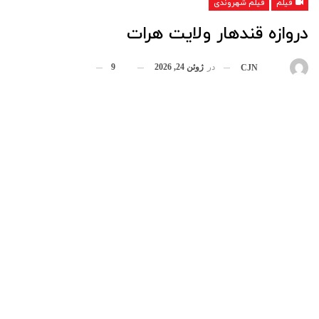
فیلم
فیلم شهروندی
دروازه قندهار ولایت هرات
در
ژوئن 24, 2026
9
بوسیله
CJN