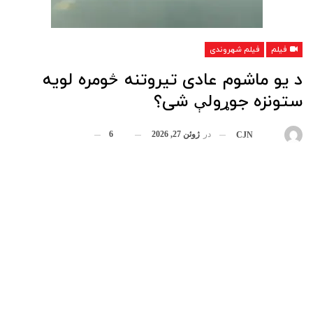
فیلم
فیلم شهروندی
د یو ماشوم عادی تیروتنه څومره لویه
ستونزه جوړولې شی؟
در
ژوئن 27, 2026
6
بوسیله
CJN