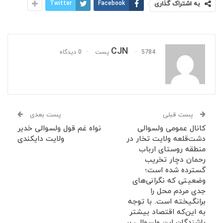
به اشتراک گذاری
Facebook
Twitter
CJN
5784 پست
0 دیدگاه
پست قبلی
پست بعدی
کانال عمومی ولسوالی
نواه غم قول ولسوالی خدیر
دشت‌قلعه ولایت تخار در
ولایت دایکندی
منطقه روستای ارباب
رحمان دچار تخریب
گسترده شده است؛
وضعیتی که نگرانی‌های
جدی مردم محل را
برانگیخته است. با توجه
به این‌که اقتصاد بیشتر
باشندگان این ولسوالی بر