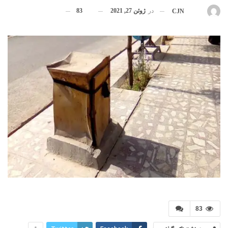
در
ژوئن 27, 2021
83
بوسیله
CJN
83