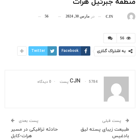
منطقه جبرئیل هرات
در
مارس 30, 2024
56
بوسیله
CJN
56
به اشتراک گذاری
Facebook
Twitter
CJN
5784 پست
0 دیدگاه
پست قبلی
پست بعدی
طبیعت زیبای پسته لیق
حادثه ترافیکی در مسیر
بادغیس
هرات-کابل