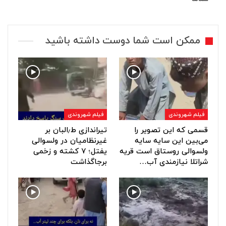
ممکن است شما دوست داشته باشید
فیلم شهروندی
فیلم شهروندی
قسمی که این تصویر را
تیراندازی ط٫البان بر
می‌بین این سایه سایه
غیرنظامیان در ولسوالی
ولسوالی روستاق است قریه
یفتل؛ ۷ کشته و زخمی
شراتلا نیازمندی آب…
برجاگذاشت