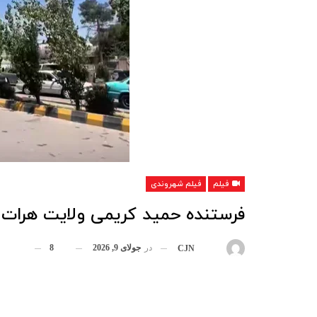
فیلم
فیلم شهروندی
فرستنده حمید کریمی ولایت هرات
در
جولای 9, 2026
8
بوسیله
CJN