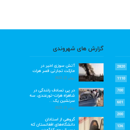
گزارش های شهروندی
آتش سوزی اخیر در
2820
مارکت تجارتی قصر هرات
ژوئن 22, 2023
1110
در پی تصادف رانندگی در
700
شاهراه هرات-تورغندی، سه
سرنشین یک…
601
ژوئن 15, 2023
200
گروهی از استادان
دانشگاه‌های افغانستان که
136
پس از روی کارآمدن…