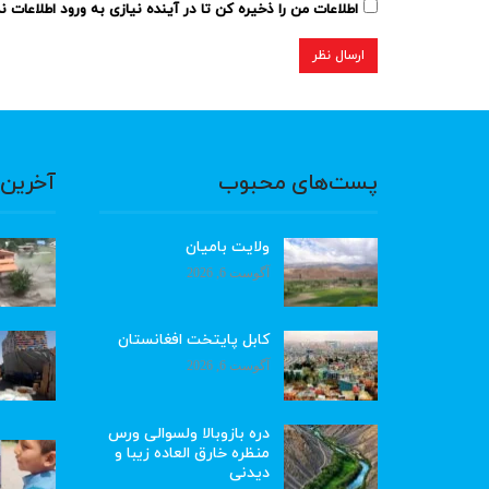
اطلاعات من را ذخیره کن تا در آینده نیازی به ورود اطلاعات 
پست‌های محبوب
آخرین 
ولایت بامیان
آگوست 6, 2026
کابل پایتخت افغانستان
آگوست 6, 2026
دره بازوبالا ولسوالی ورس
منظره خارق العاده زیبا و
دیدنی