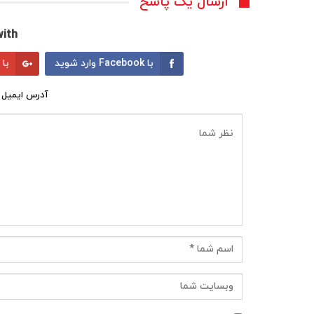
ارسال یک پاسخ
ith:
با Facebook وارد شوید
با Google وارد شوید
آدرس ایمیل 