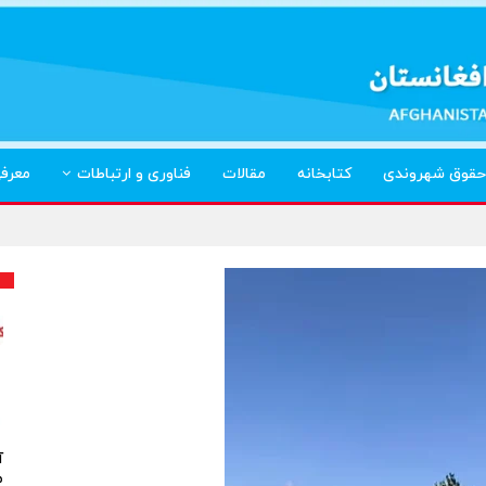
حقوق شهروندی
کتابخانه
مقالات
فناوری و ارتباطات
معرف
آ
م