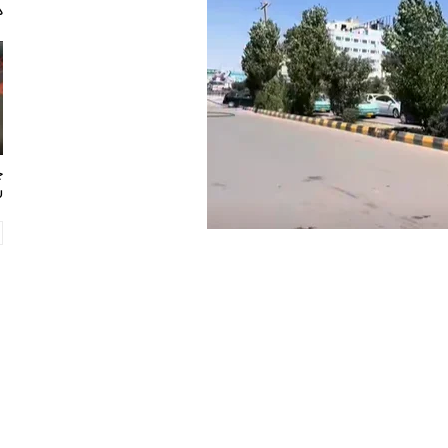
د
چ
ر