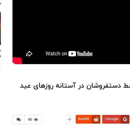
د
چ
ر
ط دستفروشان در آستانه روزهای عید
ReddIt
Google+
40