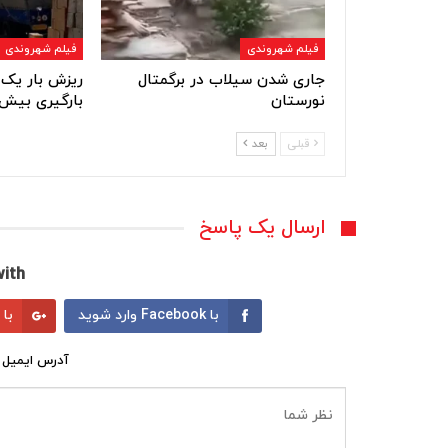
فیلم شهروندی
فیلم شهروندی
جاری شدن سیلاب در برگمتال
ریزش بار یک 
نورستان
بارگیری بیش 
قبلی
بعد
ارسال یک پاسخ
ith:
با Facebook وارد شوید
با Google وارد شوید
آدرس ایمیل 