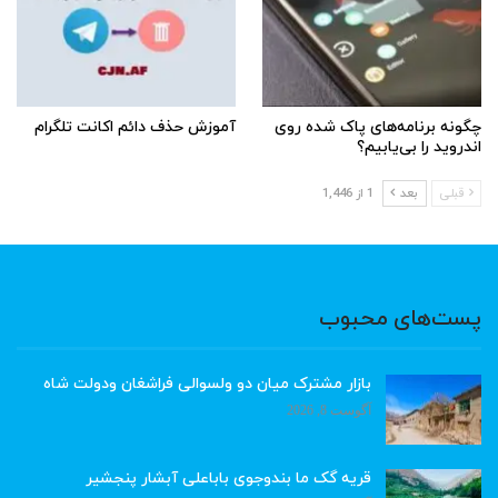
چگونه برنامه‌های پاک شده روی
آموزش حذف دائم اکانت تلگرام
اندروید را بی‌یابیم؟
قبلی
بعد
1 از 1,446
پست‌های محبوب
بازار مشترک میان دو ولسوالی فراشغان ودولت شاه
آگوست 8, 2026
قریه گک ما بندوجوی باباعلی آبشار پنجشیر