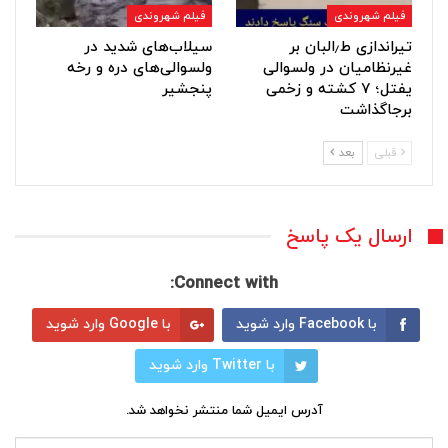
فیلم شهروندی
فیلم شهروندی
تیراندازی ط٫البان بر
سیلاب‌های شدید در
غیرنظامیان در ولسوالی
ولسوالی‌های دره و رخه
یفتل؛ ۷ کشته و زخمی
پنجشیر
برجاگذاشت
قبلی
بعد
ارسال یک پاسخ
Connect with:
با Facebook وارد شوید
با Google وارد شوید
با Twitter وارد شوید
آدرس ایمیل شما منتشر نخواهد شد.